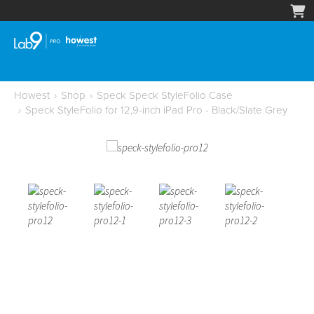
Howest
›
Shop
›
Speck Speck StyleFolio Case
›
Speck StyleFolio for 12,9-inch iPad Pro - Black/Slate Grey