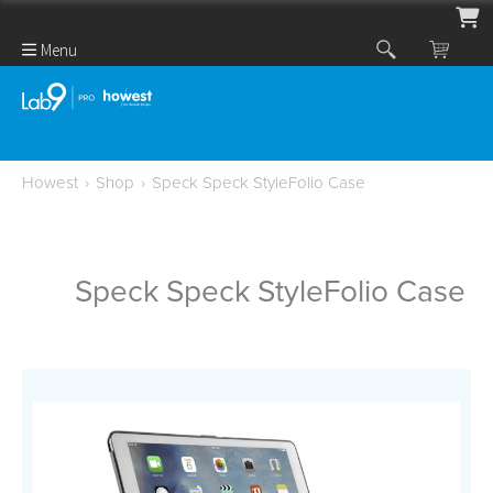
Menu
Howest
›
Shop
›
Speck Speck StyleFolio Case
Speck Speck StyleFolio Case