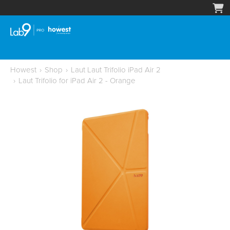
Howest
›
Shop
›
Laut Laut Trifolio iPad Air 2
›
Laut Trifolio for iPad Air 2 - Orange