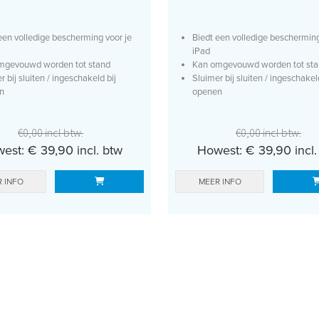
een volledige bescherming voor je
Biedt een volledige bescherming
iPad
mgevouwd worden tot stand
Kan omgevouwd worden tot st
r bij sluiten / ingeschakeld bij
Sluimer bij sluiten / ingeschakel
n
openen
€0,00 incl btw.
€0,00 incl btw.
est: € 39,90 incl. btw
Howest: € 39,90 incl.
 INFO
MEER INFO