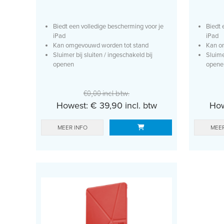
Biedt een volledige bescherming voor je
Biedt 
iPad
iPad
Kan omgevouwd worden tot stand
Kan o
Sluimer bij sluiten / ingeschakeld bij
Sluime
openen
opene
€0,00 incl btw.
Howest: € 39,90 incl. btw
How
MEER INFO
MEER