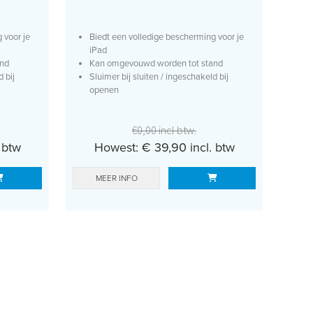
 voor je
Biedt een volledige bescherming voor je
iPad
and
Kan omgevouwd worden tot stand
d bij
Sluimer bij sluiten / ingeschakeld bij
openen
€0,00 incl btw.
 btw
Howest: € 39,90 incl. btw
MEER INFO