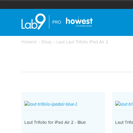
Howest
›
Shop
›
Laut Laut Trifolio iPad Air 2
Laut Trifolio for iPad Air 2 - Blue
Laut Trif