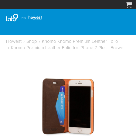
Howest
›
Shop
›
Knomo Knomo Premium Leather Folio
›
Knomo Premium Leather Folio for iPhone 7 Plus - Brown