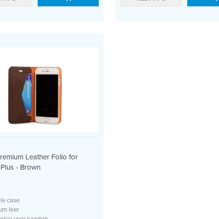
emium Leather Folio for
 Plus - Brown
lle case
um leer