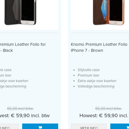
emium Leather Folio for
Knomo Premium Leather Folio 
- Black
iPhone 7 - Brown
lle case
Stijlvolle case
um leer
Premium leer
vakje voor kaarten
Extra vakje voor kaarten
dige bescherming
Volledige bescherming
€0,00 incl btw.
€0,00 incl btw.
est: € 59,90 incl. btw
Howest: € 59,90 incl.
 INFO
MEER INFO