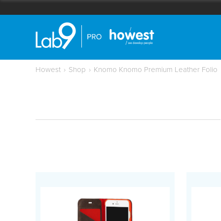
Howest
›
Shop
›
Knomo Knomo Premium Leather Folio