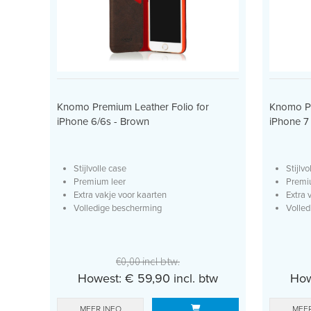
Knomo Premium Leather Folio for
Knomo Pr
iPhone 6/6s - Brown
iPhone 7 
Stijlvolle case
Stijlvo
Premium leer
Premi
Extra vakje voor kaarten
Extra 
Volledige bescherming
Volle
€0,00 incl btw.
Howest: € 59,90 incl. btw
How
MEER INFO
MEER