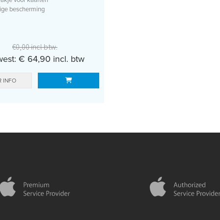
vakje voor kaarten
dige bescherming
€0,00 incl btw.
est: € 64,90 incl. btw
 INFO