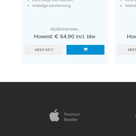
Extra vakje voor kaarten
Extra 
Volledige bescherming
Volle
€0,00 incl btw.
Howest: € 64,90 incl. btw
How
MEER INFO
MEER