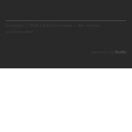
Copyright © 2026 Lab9 Stores bvba — Alle rechten
voorbehouden
Shuttle
powered by