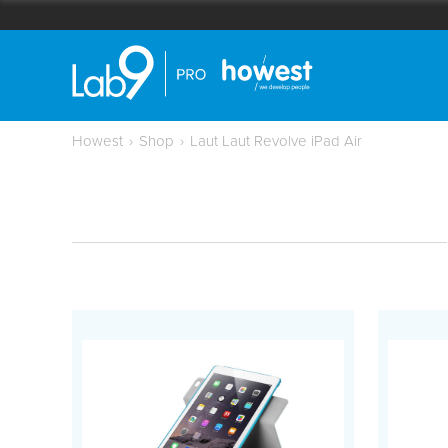
Howest
›
Shop
›
Laut Laut Revolve iPad Air