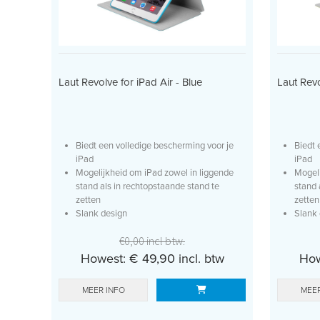
Laut Revolve for iPad Air - Blue
Laut Revo
Biedt een volledige bescherming voor je
Biedt 
iPad
iPad
Mogelijkheid om iPad zowel in liggende
Mogeli
stand als in rechtopstaande stand te
stand 
zetten
zetten
Slank design
Slank 
Geleverd met screen...
Geleve
€0,00 incl btw.
Howest: € 49,90 incl. btw
How
MEER INFO
MEER