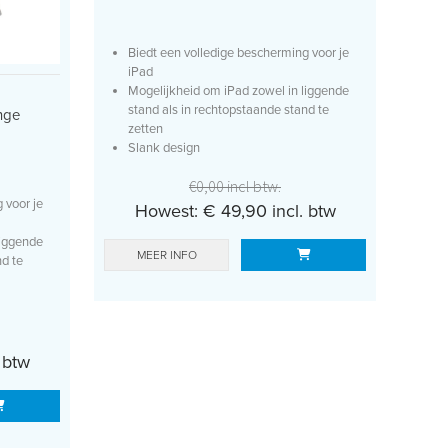
Biedt een volledige bescherming voor je
iPad
Mogelijkheid om iPad zowel in liggende
stand als in rechtopstaande stand te
ange
zetten
Slank design
Geleverd met screen...
€0,00 incl btw.
 voor je
Howest: € 49,90 incl. btw
liggende
MEER INFO
nd te
 btw