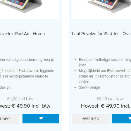
lve for iPad Air - Green
Laut Revolve for iPad Air - Or
een volledige bescherming voor je
Biedt een volledige bescherming
iPad
jkheid om iPad zowel in liggende
Mogelijkheid om iPad zowel in 
als in rechtopstaande stand te
stand als in rechtopstaande sta
zetten
design
Slank design
rd met screen...
Geleverd met screen...
€0,00 incl btw.
€0,00 incl btw.
est: € 49,90 incl. btw
Howest: € 49,90 incl.
 INFO
MEER INFO