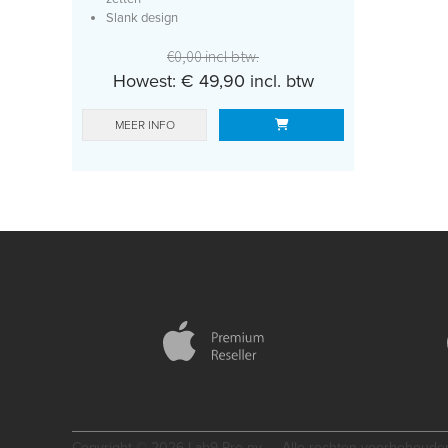
Slank design
Geleverd met screen...
€0,00 incl btw.
Howest: € 49,90 incl. btw
MEER INFO
Copyright © 2026 Lab9 Pro nv — Alle rechten voorbehoude