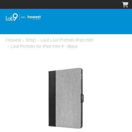
Howest
›
Shop
›
Laut Laut Profolio iPad mini
›
Laut Profolio for iPad mini 4 - Black