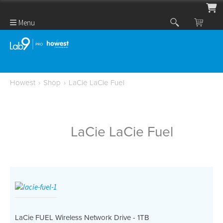
Menu
Howest
›
Shop
›
LaCie LaCie Fuel
LaCie LaCie Fuel
LaCie FUEL Wireless Network Drive - 1TB