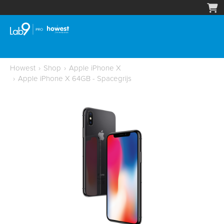
Howest
›
Shop
›
Apple iPhone X
›
Apple iPhone X 64GB - Spacegrijs