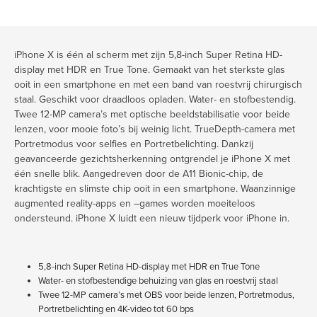
iPhone X is één al scherm met zijn 5,8-inch Super Retina HD-
display met HDR en True Tone. Gemaakt van het sterkste glas
ooit in een smartphone en met een band van roestvrij chirurgisch
staal. Geschikt voor draadloos opladen. Water- en stofbestendig.
Twee 12-MP camera’s met optische beeldstabilisatie voor beide
lenzen, voor mooie foto’s bij weinig licht. TrueDepth-camera met
Portretmodus voor selfies en Portretbelichting. Dankzij
geavanceerde gezichtsherkenning ontgrendel je iPhone X met
één snelle blik. Aangedreven door de A11 Bionic-chip, de
krachtigste en slimste chip ooit in een smartphone. Waanzinnige
augmented reality-apps en –games worden moeiteloos
ondersteund. iPhone X luidt een nieuw tijdperk voor iPhone in.
5,8-inch Super Retina HD-display met HDR en True Tone
Water- en stofbestendige behuizing van glas en roestvrij staal
Twee 12-MP camera’s met OBS voor beide lenzen, Portretmodus,
Portretbelichting en 4K-video tot 60 bps