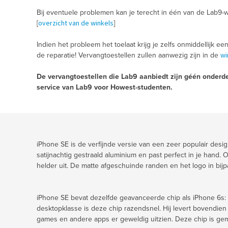
Bij eventuele problemen kan je terecht in één van de Lab9-w
overzicht van de winkels
[
]
Indien het probleem het toelaat krijg je zelfs onmiddellijk ee
wi
de reparatie! Vervangtoestellen zullen aanwezig zijn in de
De vervangtoestellen die Lab9 aanbiedt zijn géén onderde
service van Lab9 voor Howest-studenten.
iPhone SE is de verfijnde versie van een zeer populair desig
satijnachtig gestraald aluminium en past perfect in je hand. 
helder uit. De matte afgeschuinde randen en het logo in bij
iPhone SE bevat dezelfde geavanceerde chip als iPhone 6s: d
desktopklasse is deze chip razendsnel. Hij levert bovendie
games en andere apps er geweldig uitzien. Deze chip is gem