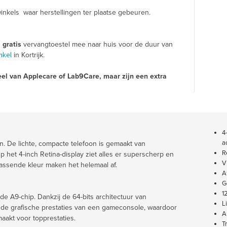
inkels waar herstellingen ter plaatse gebeuren.
n
gratis
vervangtoestel mee naar huis voor de duur van
nkel
in Kortrijk.
el van Applecare of Lab9Care, maar zijn een extra
4
a
n. De lichte, compacte telefoon is gemaakt van
R
Op het 4-inch Retina-display ziet alles er superscherp en
V
passende kleur maken het helemaal af.
A
G
1
e A9-chip. Dankzij de 64-bits architectuur van
L
n de grafische prestaties van een gameconsole, waardoor
A
aakt voor topprestaties.
T