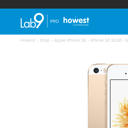
Howest
›
Shop
›
Apple iPhone SE
›
iPhone SE 32GB - 