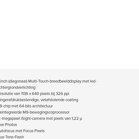
-inch (diagonaal) Multi-Touch-breedbeelddisplay met led-
chtergrond­­verlichting
esolutie van 1136 x 640 pixels bij 326 ppi
ingerafdrukbestendige, vetafstotende coating
9-chip met 64-bits architectuur
eïntegreerde M9-bewegingscoprocessor
2-megapixel iSight-camera met pixels van 1,22 µ
ive Photos
utofocus met Focus Pixels
rue Tone Flash