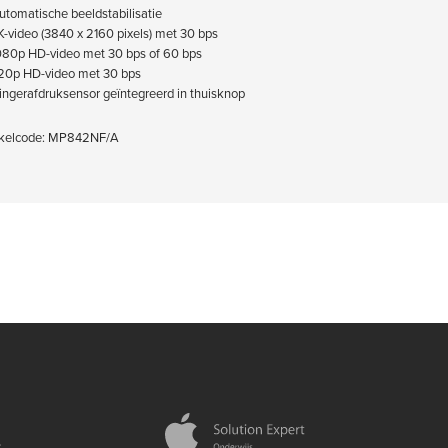
utomatische beeldstabilisatie​
K-video (3840 x 2160 pixels) met 30 bps
080p HD-video met 30 bps of 60 bps
20p HD-video met 30 bps​
ingerafdruksensor geïntegreerd in thuisknop
kelcode: MP842NF/A