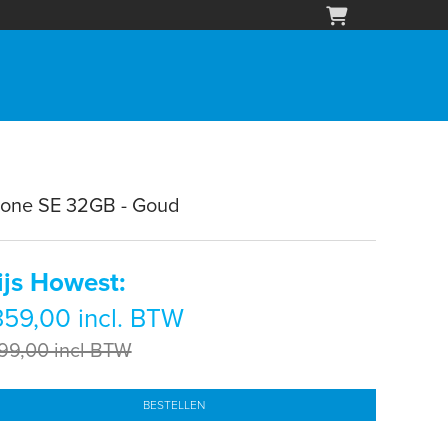
hone SE 32GB - Goud
ijs Howest:
59,00 incl. BTW
99,00 incl BTW
BESTELLEN