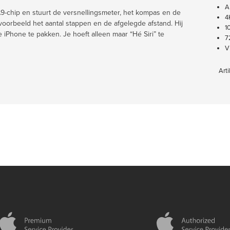
A
9-chip en stuurt de versnellingsmeter, het kompas en de
4
oorbeeld het aantal stappen en de afgelegde afstand. Hij
1
 iPhone te pakken. Je hoeft alleen maar “Hé Siri” te
7
V
Arti