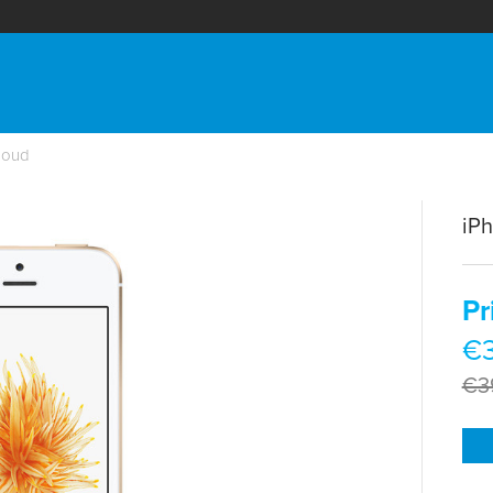
Goud
iP
Pr
€3
€3