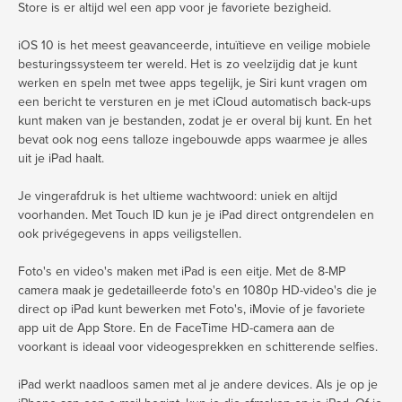
Store is er altijd wel een app voor je favoriete bezigheid.
iOS 10 is het meest geavanceerde, intuïtieve en veilige mobiele
besturingssysteem ter wereld. Het is zo veelzijdig dat je kunt
werken en speln met twee apps tegelijk, je Siri kunt vragen om
een bericht te versturen en je met iCloud automatisch back-ups
kunt maken van je bestanden, zodat je er overal bij kunt. En het
bevat ook nog eens talloze ingebouwde apps waarmee je alles
uit je iPad haalt.
Je vingerafdruk is het ultieme wachtwoord: uniek en altijd
voorhanden. Met Touch ID kun je je iPad direct ontgrendelen en
ook privégegevens in apps veiligstellen.
Foto's en video's maken met iPad is een eitje. Met de 8-MP
camera maak je gedetailleerde foto's en 1080p HD-video's die je
direct op iPad kunt bewerken met Foto's, iMovie of je favoriete
app uit de App Store. En de FaceTime HD-camera aan de
voorkant is ideaal voor videogesprekken en schitterende selfies.
iPad werkt naadloos samen met al je andere devices. Als je op je