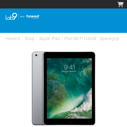
Howest
›
Shop
›
Apple iPad
›
iPad Wi-Fi 128GB - Spacegrijs