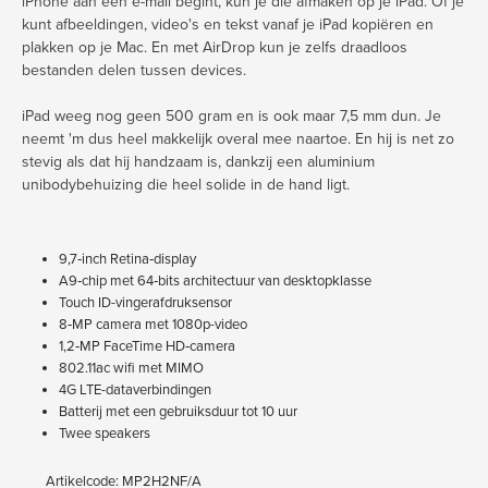
iPhone aan een e-mail begint, kun je die afmaken op je iPad. Of je
kunt afbeeldingen, video's en tekst vanaf je iPad kopiëren en
plakken op je Mac. En met AirDrop kun je zelfs draadloos
bestanden delen tussen devices.
iPad weeg nog geen 500 gram en is ook maar 7,5 mm dun. Je
neemt 'm dus heel makkelijk overal mee naartoe. En hij is net zo
stevig als dat hij handzaam is, dankzij een aluminium
unibodybehuizing die heel solide in de hand ligt.
9,7‐inch Retina‐display
A9‐chip met 64‐bits architectuur van desktopklasse
Touch ID-vingerafdruksensor
8‐MP camera met 1080p-video
1,2‐MP FaceTime HD‐camera
802.11ac wifi met MIMO
4G LTE-dataverbindingen
Batterij met een gebruiksduur tot 10 uur
Twee speakers
Artikelcode: MP2H2NF/A