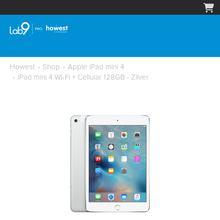
Howest
›
Shop
›
Apple iPad mini 4
›
iPad mini 4 Wi-Fi + Cellular 128GB - Zilver