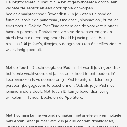
De iSight-camera in iPad mini 4 bevat geavanceerde optica, een
verbeterde sensor en een door Apple ontworpen
beeldsignaalprocessor. Bovendien kun je kiezen uit handige
functies, zoals een panorama-, timelapse-, slowmotion-, burst- en
timermodus. Ook de FaceTime-camera aan de voorkant is onder
handen genomen. Dankzij een verbeterde sensor en grotere
pixels levert die een nog beter beeld bij weinig licht. Het
resultaat? Al je foto’s, filmpjes, videogesprekken én selfies zien er
waanzinnig goed uit.
Met de Touch ID-technologie op iPad mini 4 wordt je vingerafdruk
het ideale wachtwoord dat je niet eens hoeft te onthouden. Eén
keer aanraken is voldoende om je iPad te ontgrendelen en je
persoonlijke gegevens te beschermen. Ook als je je iPad met
iemand anders deelt. Met Touch ID kun je bovendien veilig
winkelen in iTunes, iBooks en de App Store.
Met iPad mini kun je verbinding maken met snelle wifi- en mobiele
netwerken. Waar je maar wilt, kun je dus content downloaden,