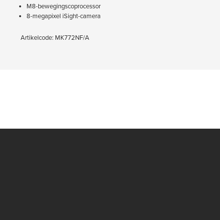
M8-bewegingscoprocessor
8-megapixel iSight-camera
Artikelcode: MK772NF/A