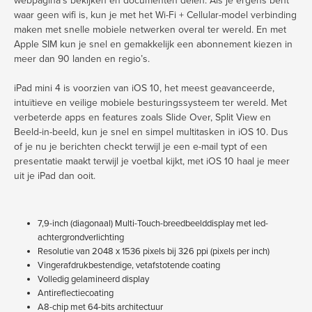
webpagina’s bekijken en documenten delen. Als je ergens bent
waar geen wifi is, kun je met het Wi-Fi + Cellular-model verbinding
maken met snelle mobiele netwerken overal ter wereld. En met
Apple SIM kun je snel en gemakkelijk een abonnement kiezen in
meer dan 90 landen en regio’s.
iPad mini 4 is voorzien van iOS 10, het meest geavanceerde,
intuïtieve en veilige mobiele besturingssysteem ter wereld. Met
verbeterde apps en features zoals Slide Over, Split View en
Beeld-in-beeld, kun je snel en simpel multitasken in iOS 10. Dus
of je nu je berichten checkt terwijl je een e-mail typt of een
presentatie maakt terwijl je voetbal kijkt, met iOS 10 haal je meer
uit je iPad dan ooit.
7,9-inch (diagonaal) Multi-Touch-breedbeelddisplay met led-
achtergrond­verlichting
Resolutie van 2048 x 1536 pixels bij 326 ppi (pixels per inch)
Vingerafdrukbestendige, vetafstotende coating
Volledig gelamineerd display
Antireflectiecoating
A8-chip met 64-bits architectuur