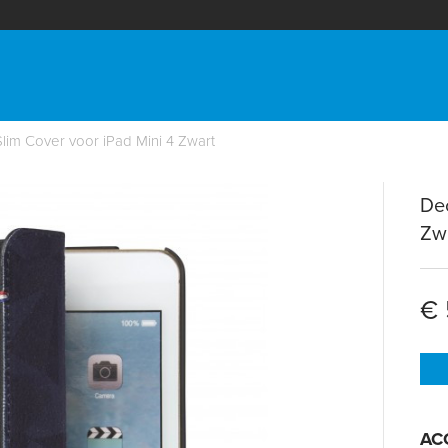
im Cover voor iPad Mini 4 Zwart
Dec
Zw
€ 
AC