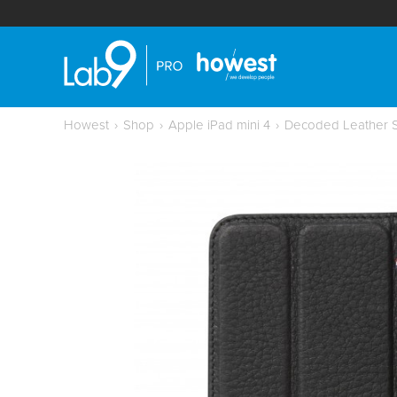
Howest
›
Shop
›
Apple iPad mini 4
›
Decoded Leather Sl