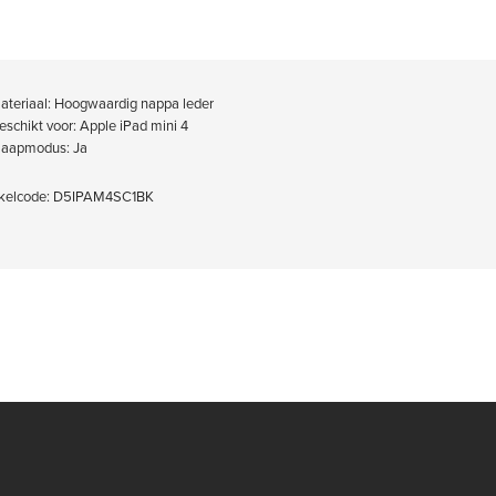
ateriaal: Hoogwaardig nappa leder
eschikt voor: Apple iPad mini 4
laapmodus: Ja
kelcode: D5IPAM4SC1BK