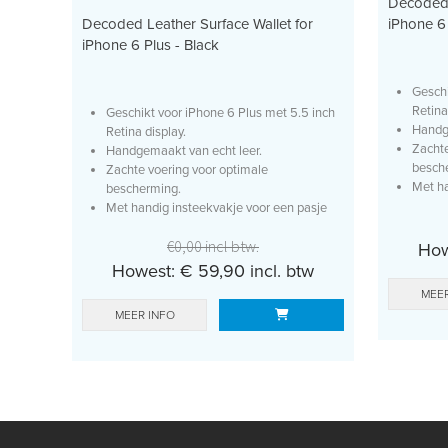
Decoded 
Decoded Leather Surface Wallet for
iPhone 6 
iPhone 6 Plus - Black
Geschi
Retina
Geschikt voor iPhone 6 Plus met 5.5 inch
Handge
Retina display.
Zachte
Handgemaakt van echt leer.
besch
Zachte voering voor optimale
Met ha
bescherming.
of...
Met handig insteekvakje voor een pasje
of...
€0,00 incl btw.
How
Howest: € 59,90 incl. btw
MEER
MEER INFO