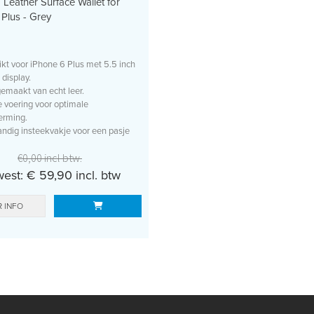
Leather Surface Wallet for
Plus - Grey
kt voor iPhone 6 Plus met 5.5 inch
 display.
maakt van echt leer.
 voering voor optimale
erming.
ndig insteekvakje voor een pasje
€0,00 incl btw.
est: € 59,90 incl. btw
 INFO