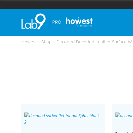
Howest
›
Shop
›
Decoded Decoded Leather Surface Wal