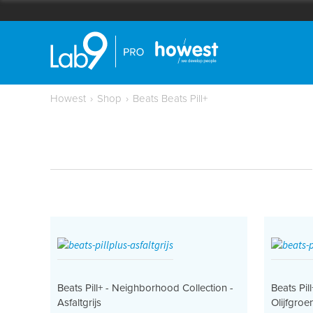
Howest
›
Shop
›
Beats Beats Pill+
Beats Pill+ - Neighborhood Collection -
Beats Pil
Asfaltgrijs
Olijfgroe