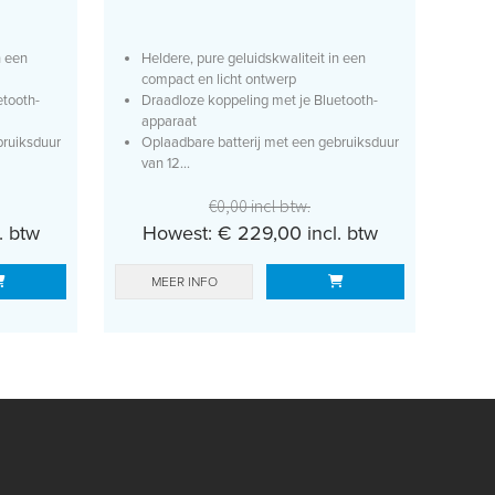
n een
Heldere, pure geluidskwaliteit in een
compact en licht ontwerp
etooth-
Draadloze koppeling met je Bluetooth-
apparaat
bruiksduur
Oplaadbare batterij met een gebruiksduur
van 12...
€0,00 incl btw.
. btw
Howest: € 229,00 incl. btw
MEER INFO