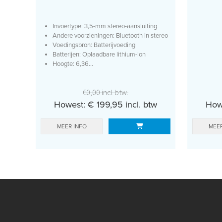
Invoertype: 3,5-mm stereo-aansluiting
Andere voorzieningen: Bluetooth in stereo
Voedingsbron: Batterijvoeding
Batterijen: Oplaadbare lithium-ion
Hoogte: 6,36...
€0,00 incl btw.
Howest: € 199,95 incl. btw
Howe
MEER INFO
MEER