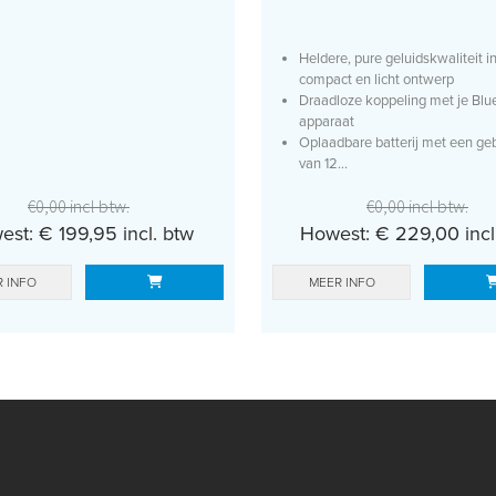
Heldere, pure geluidskwaliteit i
compact en licht ontwerp
Draadloze koppeling met je Blu
apparaat
Oplaadbare batterij met een ge
van 12...
€0,00 incl btw.
€0,00 incl btw.
st: € 199,95 incl. btw
Howest: € 229,00 incl
 INFO
MEER INFO