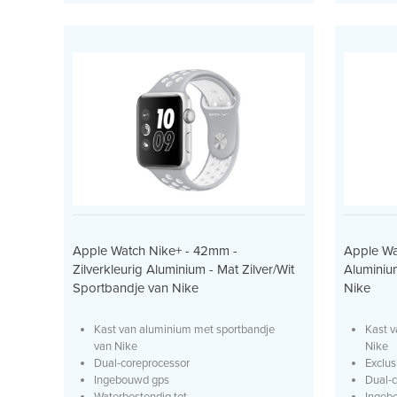
Apple Watch Nike+ - 42mm -
Apple Wa
Zilverkleurig Aluminium - Mat Zilver/Wit
Aluminium
Sportbandje van Nike
Nike
Kast van aluminium met sportbandje
Kast v
van Nike
Nike
Dual-coreprocessor
Exclus
Ingebouwd gps
Dual-c
Waterbestendig tot...
Ingeb