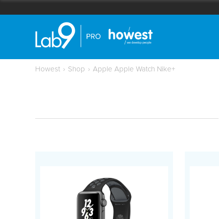
Howest
›
Shop
›
Apple Apple Watch Nike+