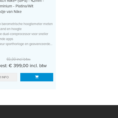
tch Nike+ (GPS) - 42mm -
uminium - Platina/Wit
dje van Nike
n barometrische hoogtemeter meten
tand en hoogte
 dual-coreprocessor voor sneller
nde apps
eur sporthorloge en geavanceerde...
€0,00 incl btw.
st: € 399,00 incl. btw
 INFO