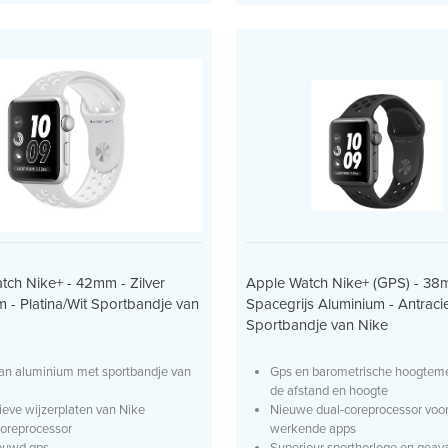
Apple Watch Nike+ (GPS) - 38
tch Nike+ - 42mm - Zilver
Spacegrijs Aluminium - Antraci
 - Platina/Wit Sportbandje van
Sportbandje van Nike
Gps en barometrische hoogtem
an aluminium met sportbandje van
de afstand en hoogte
Nieuwe dual-coreprocessor voor
ieve wijzerplaten van Nike
werkende apps
oreprocessor
Superieur sporthorloge en geava
ouwd gps