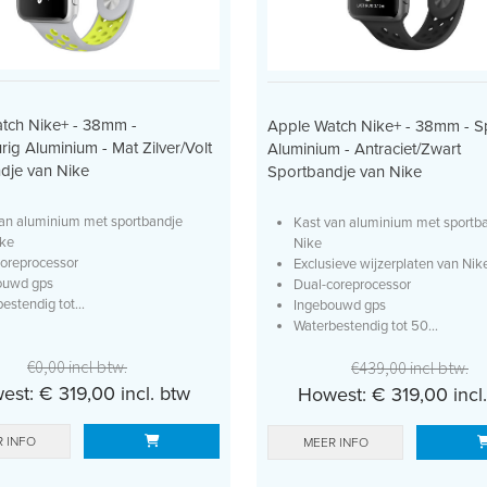
tch Nike+ - 38mm -
Apple Watch Nike+ - 38mm - S
urig Aluminium - Mat Zilver/Volt
Aluminium - Antraciet/Zwart
dje van Nike
Sportbandje van Nike
an aluminium met sportbandje
Kast van aluminium met sportb
ike
Nike
oreprocessor
Exclusieve wijzerplaten van Nik
ouwd gps
Dual-coreprocessor
estendig tot...
Ingebouwd gps
Waterbestendig tot 50...
€0,00 incl btw.
€439,00 incl btw.
st: € 319,00 incl. btw
Howest: € 319,00 incl
 INFO
MEER INFO