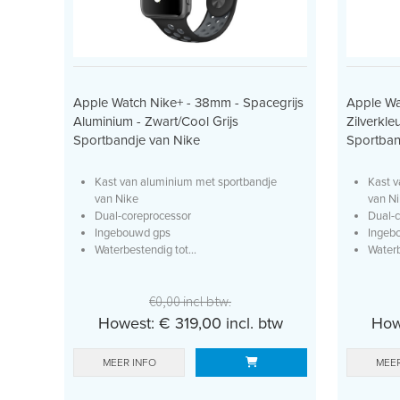
Apple Watch Nike+ - 38mm - Spacegrijs
Apple Wa
Aluminium - Zwart/Cool Grijs
Zilverkle
Sportbandje van Nike
Sportban
Kast van aluminium met sportbandje
Kast v
van Nike
van N
Dual-coreprocessor
Dual-c
Ingebouwd gps
Ingeb
Waterbestendig tot...
Waterb
€0,00 incl btw.
Howest: € 319,00 incl. btw
Howe
MEER INFO
MEER