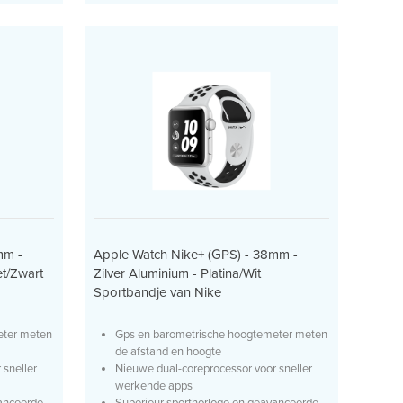
mm -
Apple Watch Nike+ (GPS) - 38mm -
et/Zwart
Zilver Aluminium - Platina/Wit
Sportbandje van Nike
eter meten
Gps en barometrische hoogtemeter meten
de afstand en hoogte
 sneller
Nieuwe dual-coreprocessor voor sneller
werkende apps
nceerde...
Superieur sporthorloge en geavanceerde...