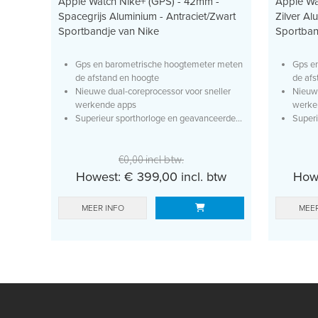
Apple Watch Nike+ (GPS) - 42mm -
Apple Wa
Spacegrijs Aluminium - Antraciet/Zwart
Zilver Al
Sportbandje van Nike
Sportban
Gps en barometrische hoogtemeter meten
Gps e
de afstand en hoogte
de afs
Nieuwe dual-coreprocessor voor sneller
Nieuwe
werkende apps
werke
Superieur sporthorloge en geavanceerde...
Superi
€0,00 incl btw.
Howest: € 399,00 incl. btw
Howe
MEER INFO
MEER