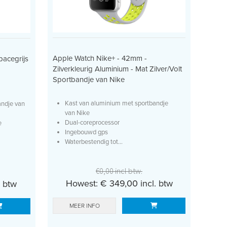
Apple Watch Nike+ - 42mm -
pacegrijs
Zilverkleurig Aluminium - Mat Zilver/Volt
Sportbandje van Nike
Kast van aluminium met sportbandje
andje van
van Nike
Dual-coreprocessor
e
Ingebouwd gps
Waterbestendig tot...
€0,00 incl btw.
Howest: € 349,00 incl. btw
. btw
MEER INFO