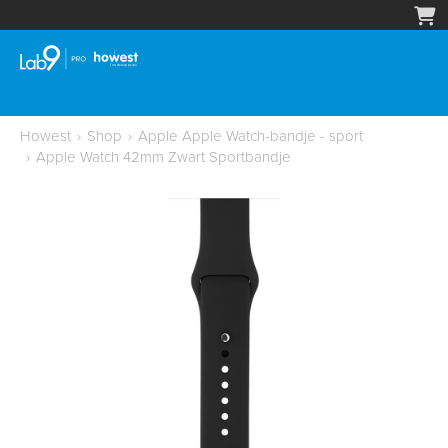
Howest
›
Shop
›
Apple Apple Watch-bandje - sport
›
Apple Watch 42mm Zwart Sportbandje