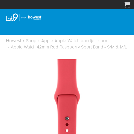
Howest
›
Shop
›
Apple Apple Watch-bandje - sport
›
Apple Watch 42mm Red Raspberry Sport Band - S/M & M/L