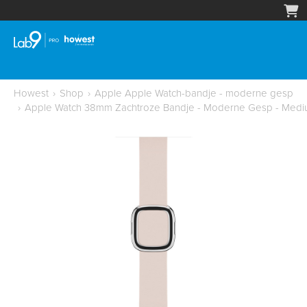
Howest
›
Shop
›
Apple Apple Watch-bandje - moderne gesp
›
Apple Watch 38mm Zachtroze Bandje - Moderne Gesp - Med