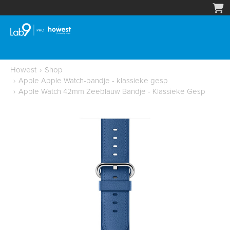
Howest
›
Shop
›
Apple Apple Watch-bandje - klassieke gesp
›
Apple Watch 42mm Zeeblauw Bandje - Klassieke Gesp