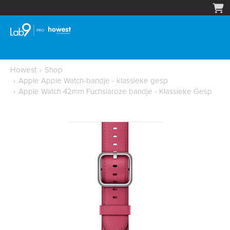
Howest
›
Shop
›
Apple Apple Watch-bandje - klassieke gesp
›
Apple Watch 42mm Fuchsiaroze bandje - Klassieke Gesp