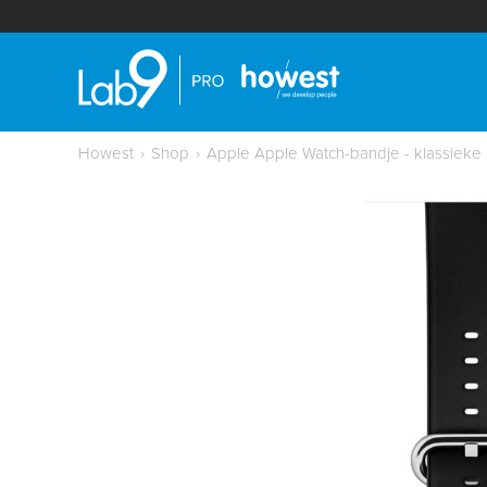
Howest
›
Shop
›
Apple Apple Watch-bandje - klassieke