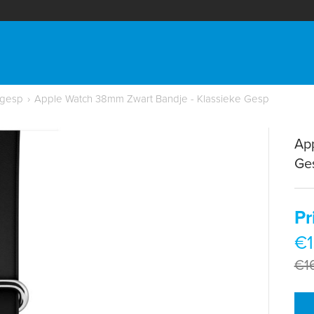
 gesp
›
Apple Watch 38mm Zwart Bandje - Klassieke Gesp
Ap
Ge
Pr
€1
€1