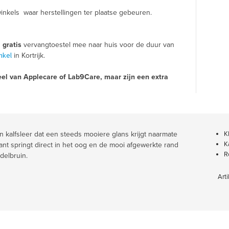
inkels waar herstellingen ter plaatse gebeuren.
n
gratis
vervangtoestel mee naar huis voor de duur van
nkel
in Kortrijk.
el van Applecare of Lab9Care, maar zijn een extra
n kalfsleer dat een steeds mooiere glans krijgt naarmate
K
K
ant springt direct in het oog en de mooi afgewerkte rand
R
adelbruin.
Arti