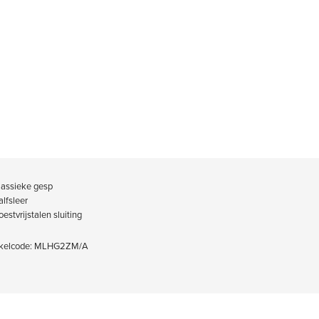
lassieke gesp
alfsleer
oestvrijstalen sluiting
kelcode: MLHG2ZM/A