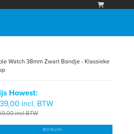
ple Watch 38mm Zwart Bandje - Klassieke
sp
ijs Howest:
39,00 incl. BTW
69,00 incl BTW
BESTELLEN