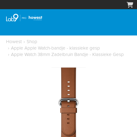
Howest
›
Shop
›
Apple Apple Watch-bandje - klassieke gesp
›
Apple Watch 38mm Zadelbruin Bandje - Klassieke Gesp