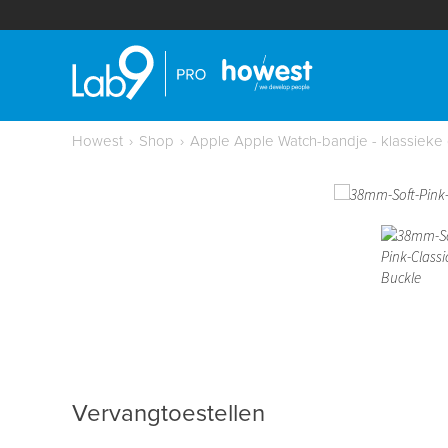
Howest
›
Shop
›
Apple Apple Watch-bandje - klassieke
Vervangtoestellen