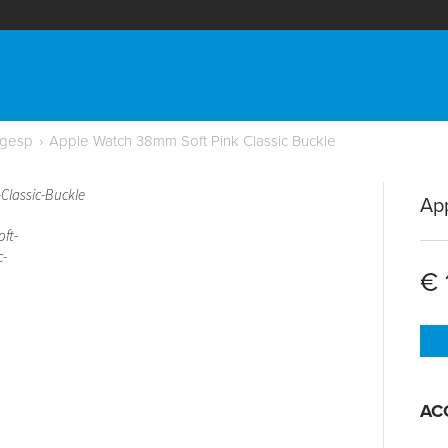
 gesp
›
Apple Watch 38mm Soft Pink Classic Buckle
App
€ 
AC