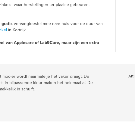
inkels waar herstellingen ter plaatse gebeuren.
n
gratis
vervangtoestel mee naar huis voor de duur van
nkel
in Kortrijk.
el van Applecare of Lab9Care, maar zijn een extra
at mooier wordt naarmate je het vaker draagt. De
Arti
els in bijpassende kleur maken het helemaal af. De
kkelijk in schuift.