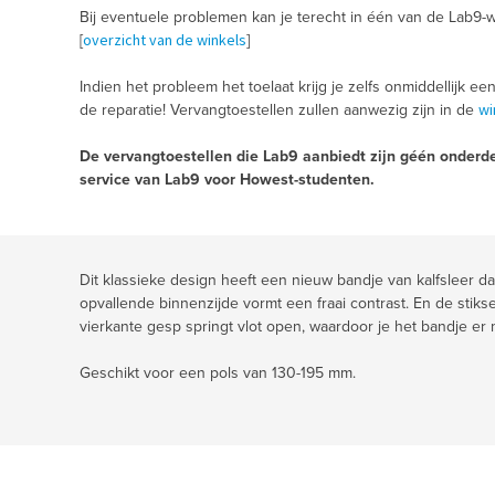
Bij eventuele problemen kan je terecht in één van de Lab9-w
overzicht van de winkels
[
]
Indien het probleem het toelaat krijg je zelfs onmiddellijk ee
wi
de reparatie! Vervangtoestellen zullen aanwezig zijn in de
De vervangtoestellen die Lab9 aanbiedt zijn géén onderde
service van Lab9 voor Howest-studenten.
Dit klassieke design heeft een nieuw bandje van kalfsleer d
opvallende binnenzijde vormt een fraai contrast. En de stiks
vierkante gesp springt vlot open, waardoor je het bandje er ma
Geschikt voor een pols van 130-195 mm.