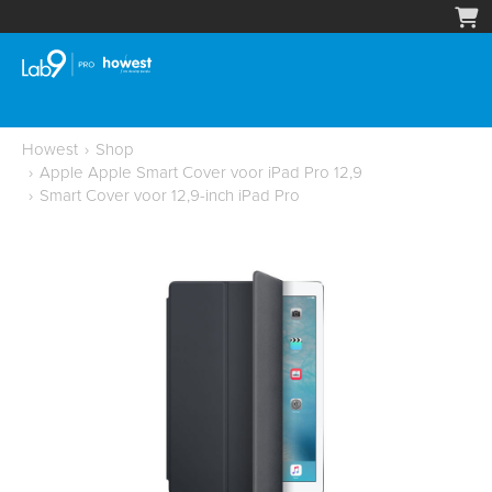
Howest
›
Shop
›
Apple Apple Smart Cover voor iPad Pro 12,9
›
Smart Cover voor 12,9-inch iPad Pro