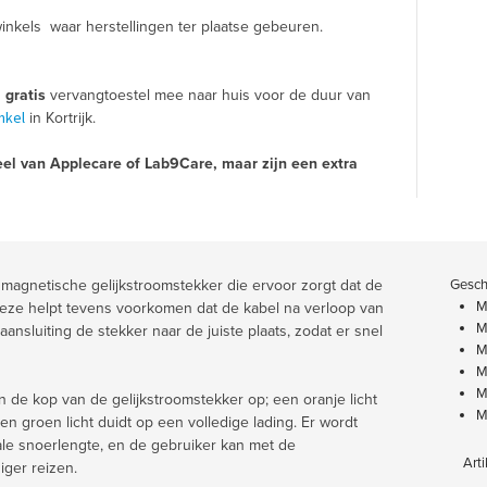
inkels waar herstellingen ter plaatse gebeuren.
n
gratis
vervangtoestel mee naar huis voor de duur van
nkel
in Kortrijk.
el van Applecare of Lab9Care, maar zijn een extra
 magnetische gelijkstroomstekker die ervoor zorgt dat de
Geschi
M
 Deze helpt tevens voorkomen dat de kabel na verloop van
M
maansluiting de stekker naar de juiste plaats, zodat er snel
M
M
M
aan de kop van de gelijkstroomstekker op; een oranje licht
M
n groen licht duidt op een volledige lading. Er wordt
e snoerlengte, en de gebruiker kan met de
Artik
ger reizen.