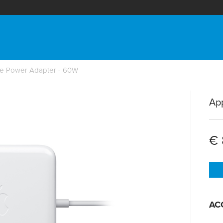
e Power Adapter - 60W
Ap
€ 
AC