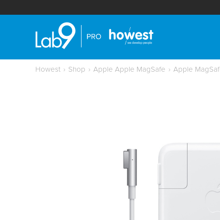
Howest
›
Shop
›
Apple Apple MagSafe
›
Apple MagSaf