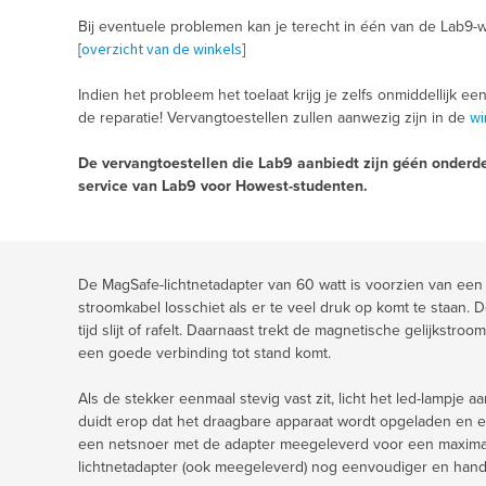
Bij eventuele problemen kan je terecht in één van de Lab9-w
overzicht van de winkels
[
]
Indien het probleem het toelaat krijg je zelfs onmiddellijk ee
wi
de reparatie! Vervangtoestellen zullen aanwezig zijn in de
De vervangtoestellen die Lab9 aanbiedt zijn géén onderde
service van Lab9 voor Howest-studenten.
De MagSafe-lichtnetadapter van 60 watt is voorzien van een
stroomkabel losschiet als er te veel druk op komt te staan.
tijd slijt of rafelt. Daarnaast trekt de magnetische gelijkstroo
een goede verbinding tot stand komt.
Als de stekker eenmaal stevig vast zit, licht het led-lampje 
duidt erop dat het draagbare apparaat wordt opgeladen en ee
een netsnoer met de adapter meegeleverd voor een maximal
lichtnetadapter (ook meegeleverd) nog eenvoudiger en handi