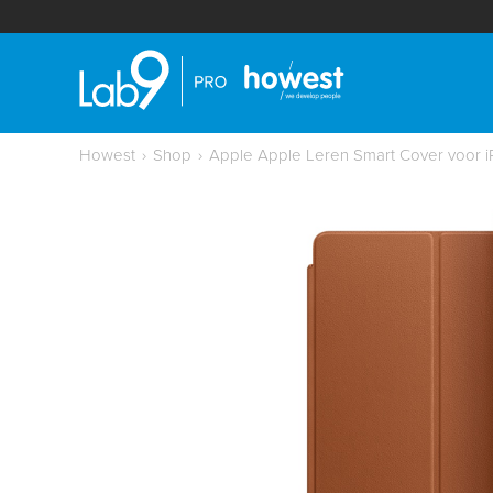
Howest
›
Shop
›
Apple Apple Leren Smart Cover voor i