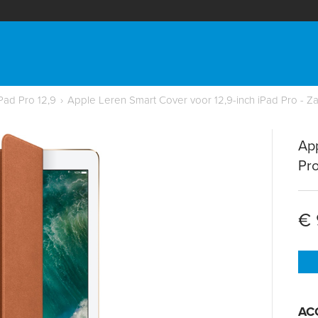
Pad Pro 12,9
›
Apple Leren Smart Cover voor 12,9-inch iPad Pro - Z
App
Pro
€ 
AC