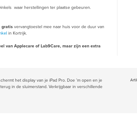
inkels waar herstellingen ter plaatse gebeuren.
n
gratis
vervangtoestel mee naar huis voor de duur van
nkel
in Kortrijk.
el van Applecare of Lab9Care, maar zijn een extra
schermt het display van je iPad Pro. Doe ’m open en je
Arti
t terug in de sluimerstand. Verkrijgbaar in verschillende