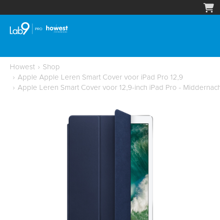
Howest
›
Shop
›
Apple Apple Leren Smart Cover voor iPad Pro 12,9
›
Apple Leren Smart Cover voor 12,9-inch iPad Pro - Middernac