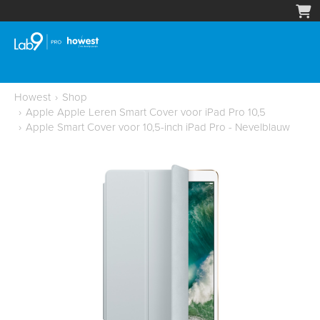
Howest
›
Shop
›
Apple Apple Leren Smart Cover voor iPad Pro 10,5
›
Apple Smart Cover voor 10,5-inch iPad Pro - Nevelblauw