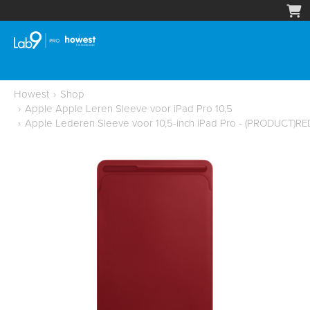
Howest
›
Shop
›
Apple Apple Leren Sleeve voor iPad Pro 10,5
›
Apple Lederen Sleeve voor 10,5-inch iPad Pro - (PRODUCT)RE