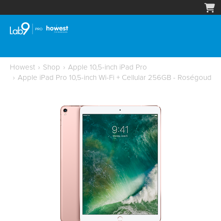
Howest
›
Shop
›
Apple 10,5-inch iPad Pro
›
Apple iPad Pro 10,5-inch Wi-Fi + Cellular 256GB - Roségoud