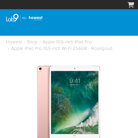
Howest
›
Shop
›
Apple 10,5-inch iPad Pro
›
Apple iPad Pro 10,5-inch Wi-Fi 256GB - Roségoud