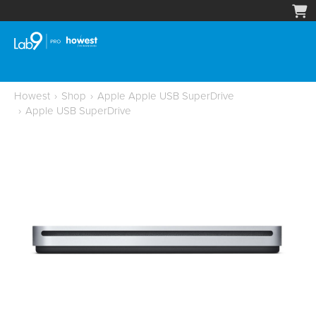
Howest
›
Shop
›
Apple Apple USB SuperDrive
›
Apple USB SuperDrive